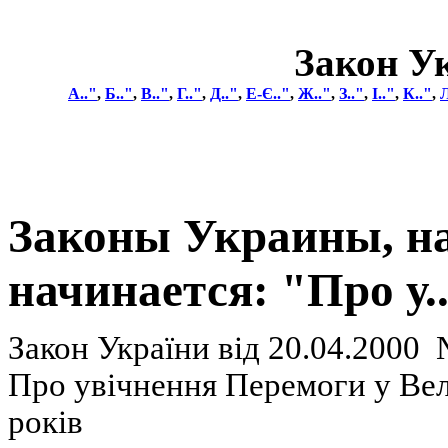
Закон У
А.."
,
Б.."
,
В.."
,
Г.."
,
Д.."
,
Е-
Є.."
,
Ж.."
,
З.."
,
І.."
,
К.."
,
Л
Законы Украины, н
начинается: "Про у..
Закон
України
вiд 20.04.2000
П
ро
увічнення
Перемоги у
Вел
років