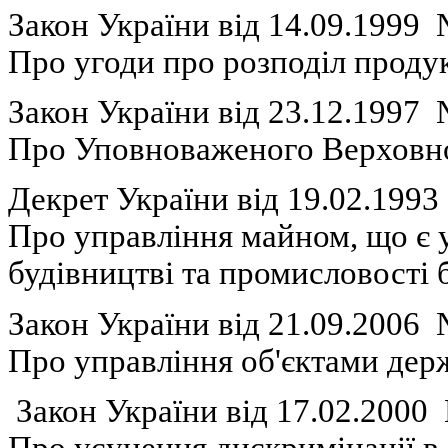
Закон
України
вiд 14.09.1999
П
ро угоди про
розподіл
продук
Закон
України
вiд 23.12.1997
П
ро
Уповноваженого
Верховн
Декрет
України
вiд 19.02.199
П
ро
управління
майном
,
що
є
будівництві
та
промисловості
Закон
України
вiд 21.09.2006
П
ро
управління
об'єктами
дер
Закон
України
вiд 17.02.200
Про
усунення
дискримінації
в