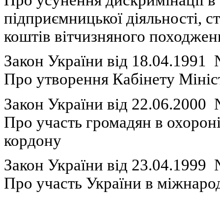
підприємницької
діяльності
,
с
коштів
в
ітчизняного
походжен
Закон
України
вiд 18.04.1991
Про
утворення
Кабінету
Міні
с
Закон
України
вiд 22.06.2000
П
ро участь
громадян
в
охорон
кордону
Закон
України
вiд 23.04.1999
Про участь України в
міжнаро