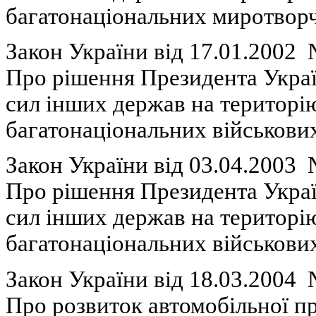
багатонаціональних
миротвор
Закон України вiд 17.01.2002
Про
р
ішення
Президента Укра
сил
інших
держав на
територі
багатонаціональних
військови
Закон України вiд 03.04.2003
Про
р
ішення
Президента Укра
сил
інших
держав на
територі
багатонаціональних
військови
Закон України вiд 18.03.2004
П
ро
розвиток
автомобільної
п