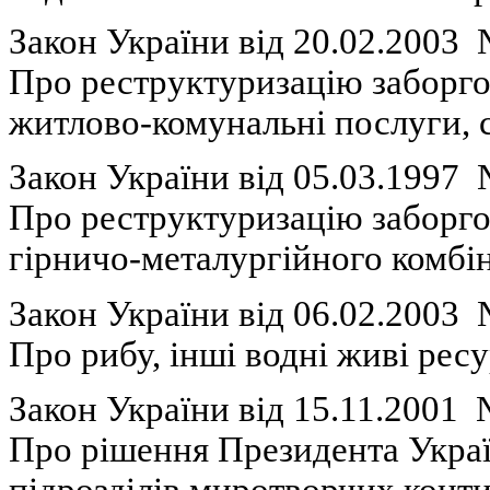
Закон України вiд 20.02.2003
П
ро
реструктуризацію
заборго
житлово-комунальні
послуги
,
Закон України вiд 05.03.1997
П
ро
реструктуризацію
заборго
гірничо-металургійного
комбі
Закон України вiд 06.02.2003
П
ро
рибу
,
інші
водні
живі
ресу
Закон України вiд 15.11.2001
Про
рішення
Президента Украї
підрозділів
миротворчих
конти