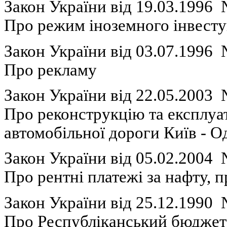
Закон України вiд 19.03.1996
П
ро режим
іноземного
інвест
Закон України вiд 03.07.1996
П
ро рекламу
Закон України вiд 22.05.2003
П
ро
реконструкцію
та
експлуа
автомобільної
дороги Київ - О
Закон України вiд 05.02.2004
П
ро
рентні
платежі
за
нафту
,
п
Закон України вiд 25.12.1990
Про
Республіканський
бюдже