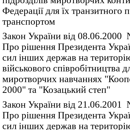
Федерації
для
їх
транзитного
п
транспортом
Закон України вiд 08.06.2000
Про
р
ішення
Президента Укра
сил
інших
держав на
територі
військового
співробітництва
д
миротворчих
навчаннях
"Коопе
2000" та "
Козацький
степ"
Закон України в
i
д
21.06.2001
Про
р
ішення
Президента Укра
сил
інших
держав на
територі