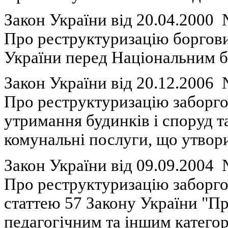
Закон України вiд 20.04.2000
Про
реструктуризацію
боргов
України перед
Національним
б
Закон України вiд 20.12.2006
П
ро
реструктуризацію
заборго
утримання
будинків
і
споруд
т
комунальні
послуги
,
що
утвор
Закон України вiд 09.09.2004
П
ро
реструктуризацію
заборго
статтею
57 Закону України "П
педагогічним
та
іншим
катего