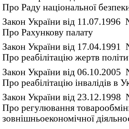
П
ро Раду
національної
безпек
Закон України вiд 11.07.1996
П
ро
Рахункову
палату
Закон України вiд 17.04.1991
П
ро
реабілітацію
жертв
політ
Закон України в
i
д
06.10.2005
П
ро
реабілітацію
інвалідів
в
Ук
Закон України в
i
д
23.12.1998
Про
регулювання
товарообмі
зовнішньоекономічної
діяльно