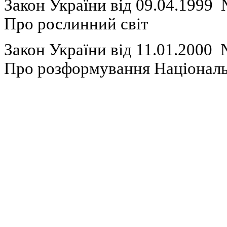
Закон України вiд 09.04.1999
Про
рослинний
св
іт
Закон України вiд 11.01.2000
П
ро
розформування
Національ