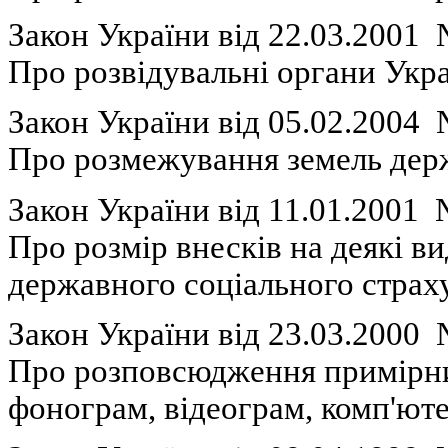
Закон України в
i
д
22.03.2001
П
ро
розвідувальні
органи
Укра
Закон України вiд 05.02.2004
П
ро
розмежування
земель
дер
Закон України вiд 11.01.2001
Про
розмі
р
внесків
на
деякі
ви
державного
соціального
страх
Закон України вiд 23.03.2000
Про
розповсюдження
примірн
фонограм
,
відеограм
,
комп'ют