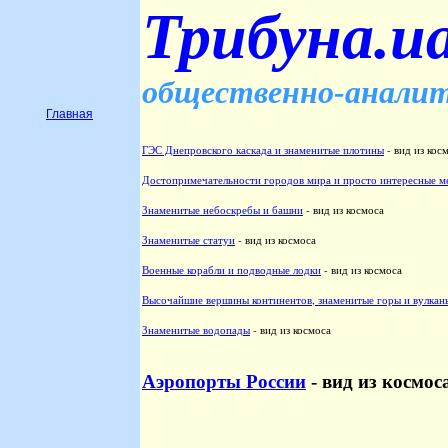
Трибуна.u
общественно-аналит
Главная
ГЭС Днепровского каскада и знаменитые плотины
- вид из кос
Достопримечательности городов мира и просто интересные м
Знаменитые небоскребы и башни
- вид из космоса
Знаменитые статуи
- вид из космоса
Военные корабли и подводные лодки
- вид из космоса
Высочайшие вершины континентов, знаменитые горы и вулкан
Знаменитые водопады
- вид из космоса
Аэропорты России
- вид из космос