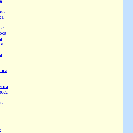
а
моса
са
оса
оса
а
са
а
моса
а
моса
моса
оса
а