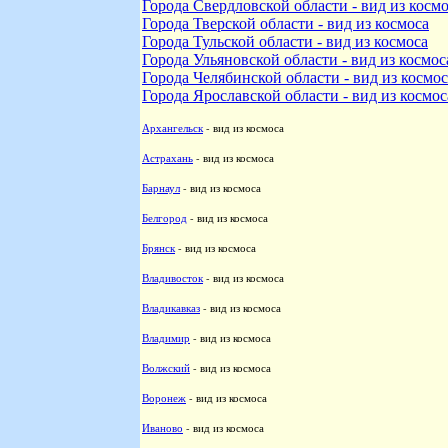
Города Свердловской области - вид из косм
Города Тверской области - вид из космоса
Города Тульской области - вид из космоса
Города Ульяновской области - вид из космос
Города Челябинской области - вид из космос
Города Ярославской области - вид из космос
Архангельск
- вид из космоса
Астрахань
- вид из космоса
Барнаул
- вид из космоса
Белгород
- вид из космоса
Брянск
- вид из космоса
Владивосток
- вид из космоса
Владикавказ
- вид из космоса
Владимир
- вид из космоса
Волжский
- вид из космоса
Воронеж
- вид из космоса
Иваново
- вид из космоса