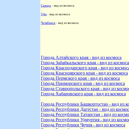
Самара
- вид из космоса
Уфа
- вид из космоса
Челябинск
- вид из космоса
Города Алтайского края - вид из космоса
Города Забайкальского края - вид из космоса
Города Краснодарского края - вид из космос
Города Красноярского края - вид из космоса
Города Пермского края - вид из космоса
Города Приморского края - вид из космоса
Города Ставропольского края - вид из космо
Города Хабаровского края - вид из космоса
Города Республики Башкортостан - вид из к
Города Республики Дагестан - вид из космо
Города Республики Татарстан - вид из косм
Города Республики Удмуртия - вид из космо
Города Республики Чечня - вид из космоса