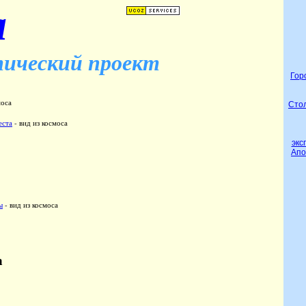
a
ический проект
Гор
моса
Стол
еста
- вид из космоса
экс
Апо
ы
- вид из космоса
а