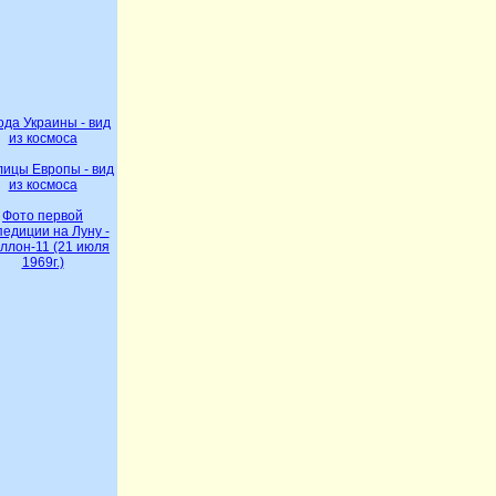
ода Украины - вид
из космоса
ицы Европы - вид
из космоса
Фото первой
педиции на Луну -
ллон-11 (21 июля
1969г.)