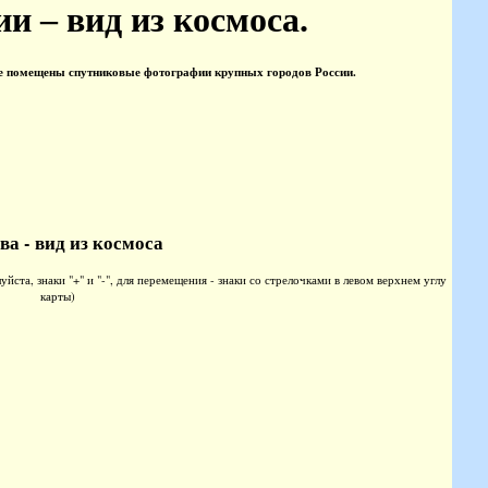
ии – вид из космоса.
це помещены спутниковые фотографии крупных городов России.
а - вид из космоса
ста, знаки "+" и "-", для перемещения - знаки со стрелочками в левом верхнем углу
карты)